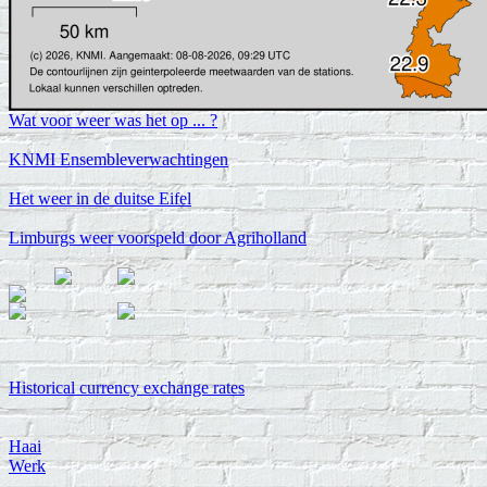
Wat voor weer was het op ... ?
KNMI Ensembleverwachtingen
Het weer in de duitse Eifel
Limburgs weer voorspeld door Agriholland
Historical currency exchange rates
Haai
Werk